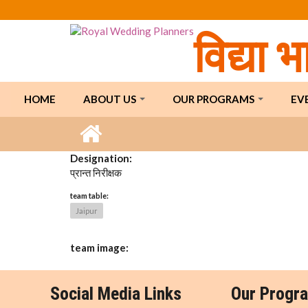
Skip to main content
विद्या 
HOME
ABOUT US
OUR PROGRAMS
EV
Designation:
प्रान्त निरीक्षक
team table:
Jaipur
team image:
Social Media Links
Our Progr