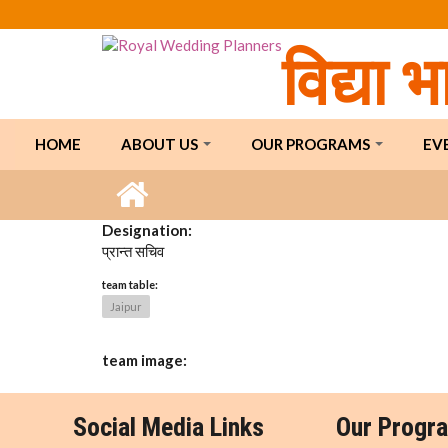
Skip to main content
विद्या 
HOME
ABOUT US
OUR PROGRAMS
EV
Designation:
प्रान्त सचिव
team table:
Jaipur
team image:
Social Media Links
Our Progr